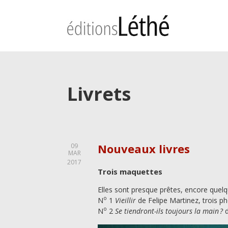
Livrets
Nouveaux livres
09
MAR
2017
Trois maquettes
Elles sont presque prêtes, encore quelq
o
N
1
Vieillir
de Felipe Martinez, trois p
o
N
2
Se tiendront-ils toujours la main ?
d