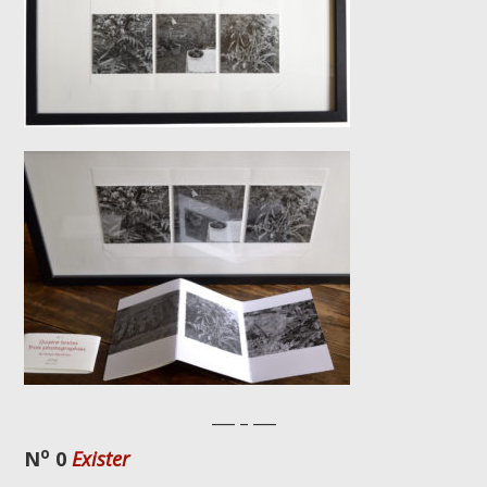
___ _ ___
o
N
0
Exister